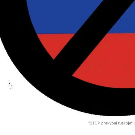
"STOP prekybai rusijoje" 