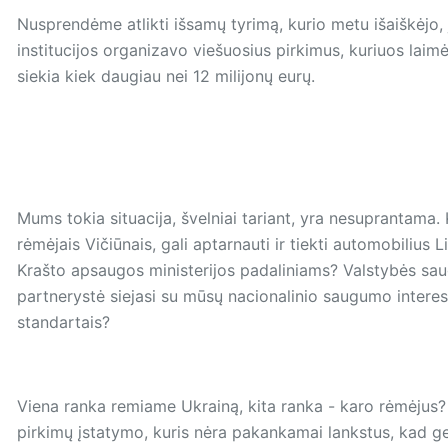
Nusprendėme atlikti išsamų tyrimą, kurio metu išaiškėjo, 
institucijos organizavo viešuosius pirkimus, kuriuos laim
siekia kiek daugiau nei 12 milijonų eurų.
Mums tokia situacija, švelniai tariant, yra nesuprantama. 
rėmėjais Vičiūnais, gali aptarnauti ir tiekti automobilius
Krašto apsaugos ministerijos padaliniams? Valstybės sa
partnerystė siejasi su mūsų nacionalinio saugumo interesa
standartais?
Viena ranka remiame Ukrainą, kita ranka - karo rėmėjus? I
pirkimų įstatymo, kuris nėra pakankamai lankstus, kad ge