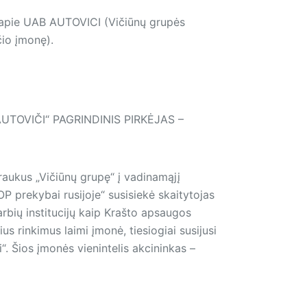
mą apie UAB AUTOVICI (Vičiūnų grupės
čio įmonę).
UTOVIČI“ PAGRINDINIS PIRKĖJAS –
raukus „Vičiūnų grupę“ į vadinamąjį
OP prekybai rusijoje“ susisiekė skaitytojas
rbių institucijų kaip Krašto apsaugos
 rinkimus laimi įmonė, tiesiogiai susijusi
i“. Šios įmonės vienintelis akcininkas –