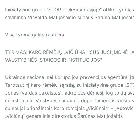
Iniciatyvinė grupė "STOP prekybai rusijoje" atliko tyri
savininko Visvaldo Matijošaičio sūnaus Šarūno Matijošai
Visą tyrimą galite rasti
čia
.
TYRIMAS: KARO RĖMĖJŲ „VIČIŪNAI“ SUSIJUSI ĮMONĖ „A
VALSTYBINĖS ĮSTAIGOS IR INSTITUCIJOS?
Ukrainos nacionalinei korupcijos prevencijos agentūrai įt
Tarptautinį karo rėmėjų sąrašą, su iniciatyvine grupe „ST
Jonas (vardas pakeistas), atkreipęs dėmesį, jog tokių sva
ministerija ar Valstybės saugumo departamentas viešuosius
su naujai pripažintais karo rėmėjais „Vičiūnais“ – „Autovič
„Vičiūnų“ generalinis direktorius Šarūnas Matijošaitis