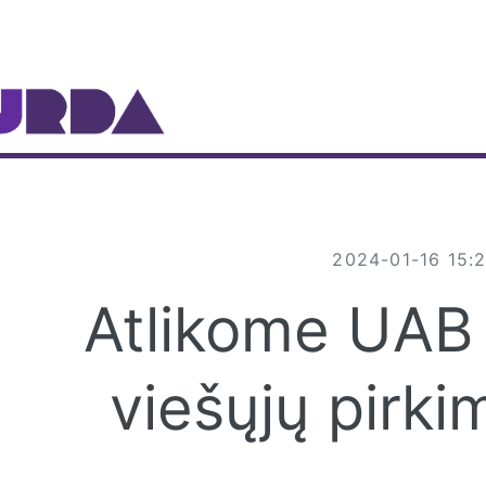
gle
2024-01-16 15:
Atlikome UAB
viešųjų pirk