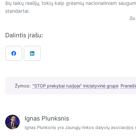
šių laikų realijų, tokių kaip grėsmių nacionaliniam saugumu
standartai.
Šis
Dalintis įrašu:
Žymos:
"STOP prekybai rusijoje" iniciatyvinė grupė
Praneš
Ignas Plunksnis
Ignas Plunksnis yra Jaunųjų rinkos dalyvių asociacijos 