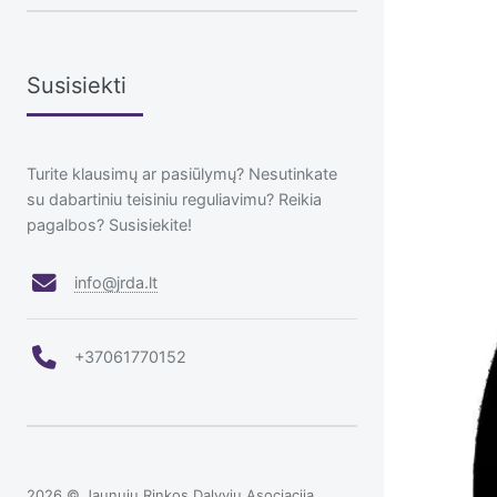
Susisiekti
Turite klausimų ar pasiūlymų? Nesutinkate
su dabartiniu teisiniu reguliavimu? Reikia
pagalbos? Susisiekite!
info@jrda.lt
+37061770152
2026 © Jaunųjų Rinkos Dalyvių Asociacija