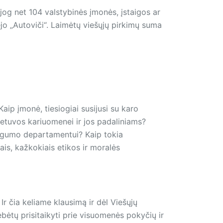
jog net 104 valstybinės įmonės, įstaigos ar
ėjo „Autoviči“. Laimėtų viešųjų pirkimų suma
Kaip įmonė, tiesiogiai susijusi su karo
 Lietuvos kariuomenei ir jos padaliniams?
ugumo departamentui? Kaip tokia
is, kažkokiais etikos ir moralės
r čia keliame klausimą ir dėl Viešųjų
bėtų prisitaikyti prie visuomenės pokyčių ir