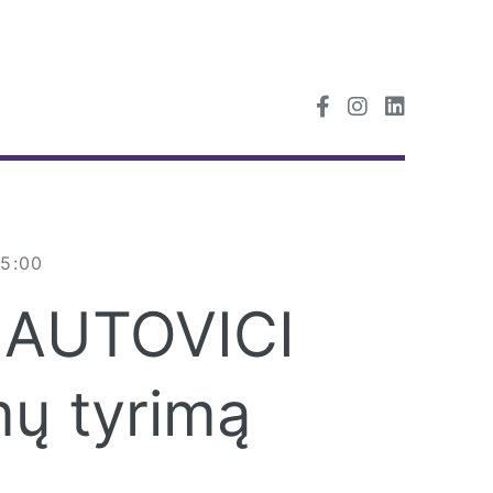
25:00
 AUTOVICI
imų tyrimą