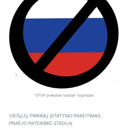
"STOP prekybai rusijoje" logotipas
VIEŠŲJŲ PIRKIMŲ ĮSTATYMO PAKEITIMAS
PRAĖJO PATEIKIMO STADIJĄ