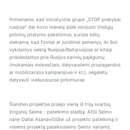
Primename, kad iniciatyvinė grupė „STOP prekybai
rusijoje" dar kovo mėnesį siūlė inicijuoti Viešųjų
pirkimų įstatymo pakeitimus, kuriais būtų
siekiama, kad fiziniai ar juridiniai asmenys, iki šiol
vykdantys veiklą Rusijoje/Baltarusijoje ar kitaip
prisidedantys prie Rusijos karinių pajėgumų
(mokamais mokesčiais, dalyvaudami propagandos
ar mobilizacijos kampanijose ir kt.), negalėtų
dalyvauti viešuosiuose pirkimuose.
Šiandien projektas praėjo vieną iš trijų svarbių
žingsnių Seime - pateikimo stadiją. Ačiū Seimo
narei Daliai Asanavičiūtei už projekto pateikimą ir
visiems projektą palaikiusiems Seimo nariams.