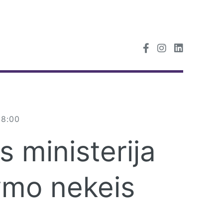
38:00
 ministerija
tymo nekeis