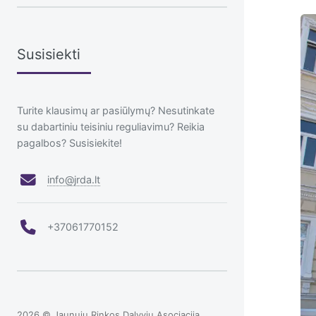
Susisiekti
Turite klausimų ar pasiūlymų? Nesutinkate
su dabartiniu teisiniu reguliavimu? Reikia
pagalbos? Susisiekite!
info@jrda.lt
+37061770152
2026 © Jaunųjų Rinkos Dalyvių Asociacija