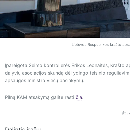
Lietuvos Respublikos krašto apsa
Įpareigota Seimo kontrolierės Erikos Leonaitės, Krašto a
dalyvių asociacijos skundą dėl ydingo teisinio reguliavim
apsaugos ministro viešų pasiakymų.
Pilną KAM atsakymą galite rasti
čia
.
Šis 
Dalintis įrašu: