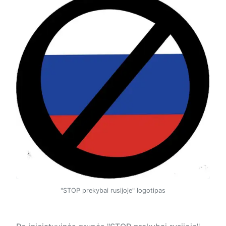
"STOP prekybai rusijoje" logotipas